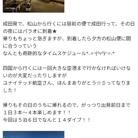
成田発で、松山から行くには昼前の便で成田行って、その日
の夜にはパラオに到着★
帰りもちょっと急ぎますが、到着したら夕方の松山便に間
に合うっていう
なんとも奇跡的なタイムスケジュール°˖✧◝(⁰▿⁰)◜✧˖°
四国から行くには一回大きな空港まで行かなければいけな
いのが大変だったりしますが
ユナイテッド航空さん、ほんまありがとう☆彡ってなりま
した！
帰りもその日のうちに帰れるので、がっつり出発前日まで
１日３本～４本楽しめます！！
今回は５泊６日でなんと１４ダイブ！！