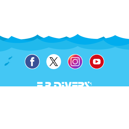
Copyright (c)2010 eb-divers.com[E,B,DIVERS] All Rights Reserved.
〒790-0047 愛媛県松山市余戸南2丁目23-7
TEL:
089(989)8612
FAX:089(989)8613 e-mail:
info@eb-divers.com