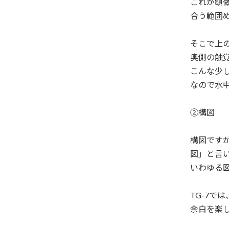
これが顕
合う範囲
そこで上
奥側の触
こんな少
なので水
②構図
構図です
図」と言
いわゆる
TG-7
余白を楽