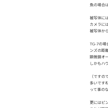
魚の場合
被写体に
カメラに
被写体か
TG-7
ンズの距
顕微鏡オ
しかもハ
（ですの
多いです
って事のな
更にはピ