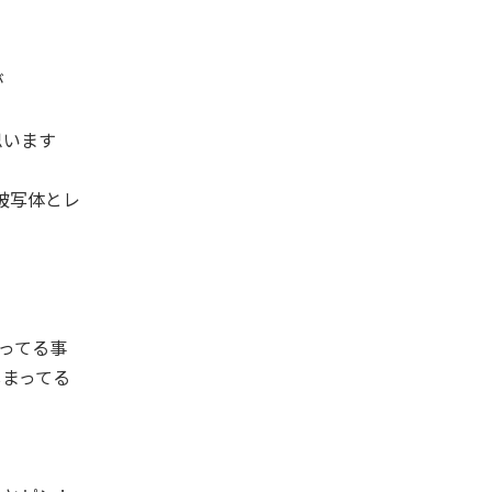
が
思います
被写体とレ
ってる事
しまってる