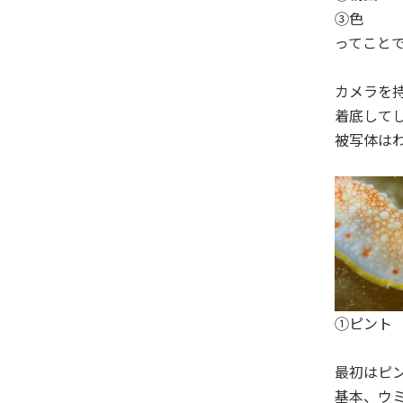
③色
ってこと
カメラを
着底して
被写体は
①ピント
最初はピ
基本、ウ