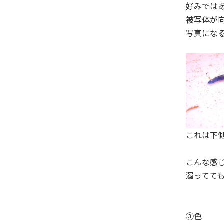
好みでは
被写体が
写真にな
これは下
こんな感
濁ってて
③色