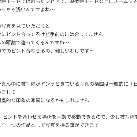
微鏡モードではめちゃシビアで、顕微鏡モードな上にズームす
めっちゃ浅いんですよね～
の写真を見ていただくと
覚にピント合ってるけど手前のには合ってません
しの距離で違ってくるんですね～
中でのピント合わせるの、難しいわけです～
が真ん中に被写体がドンっときている写真の構図は一般的に「
いまして
図鑑的な印象の写真になるかもしれません
では、ピントを合わせる場所を手動で移動できるので、少し被写体
しむ一つの作品として写真を撮る事ができます