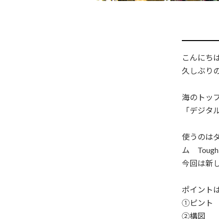
こんにち
久しぶりの
海のトッ
「デジタ
使うのは
ム Toug
今回は新し
ポイント
①ピント
②構図