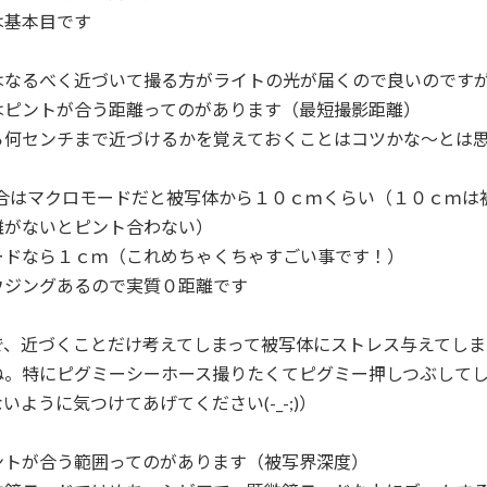
は基本目です
はなるべく近づいて撮る方がライトの光が届くので良いのです
はピントが合う距離ってのがあります（
最短撮影距離
）
ら何センチまで近づけるかを覚えておくことはコツかな～とは
の場合はマクロモードだと被写体から１０ｃｍくらい（１０ｃｍは
離がないとピント合わない）
ードなら１ｃｍ（これめちゃくちゃすごい事です！）
ウジングあるので実質０距離です
で、近づくことだけ考えてしまって被写体にストレス与えてしま
ね。特にピグミーシーホース撮りたくてピグミー押しつぶして
いように気つけてあげてください(-_-;)）
ントが合う範囲ってのがあります（
被写界深度
）