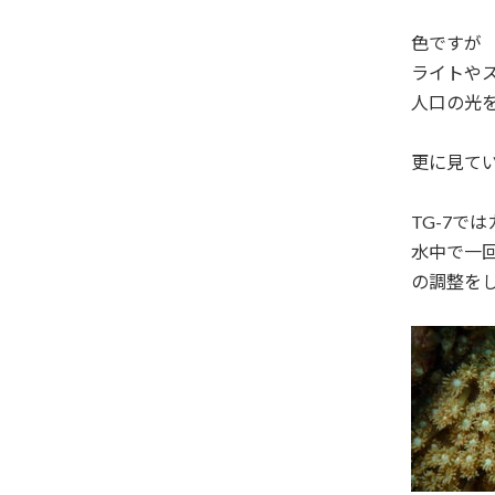
色ですが
ライトや
人口の光
更に見て
TG-7で
水中で一
の調整を