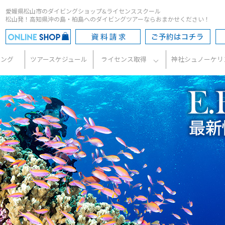
愛媛県松山市のダイビングショップ&ライセンススクール
松山発！高知県沖の島・柏島へのダイビングツアーならおまかせください！
ビング
ツアースケジュール
ライセンス取得
神社シュノーケリ