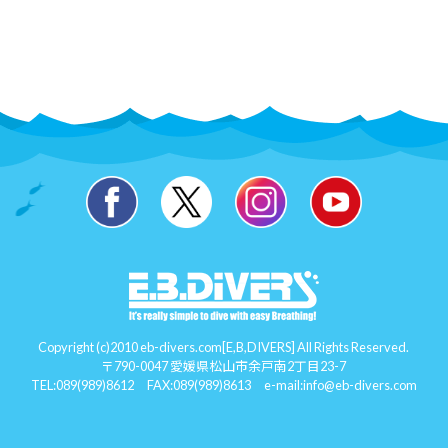
Copyright (c)2010 eb-divers.com[E,B,DIVERS] All Rights Reserved.
〒790-0047 愛媛県松山市余戸南2丁目23-7
TEL:
089(989)8612
FAX:089(989)8613 e-mail:
info@eb-divers.com