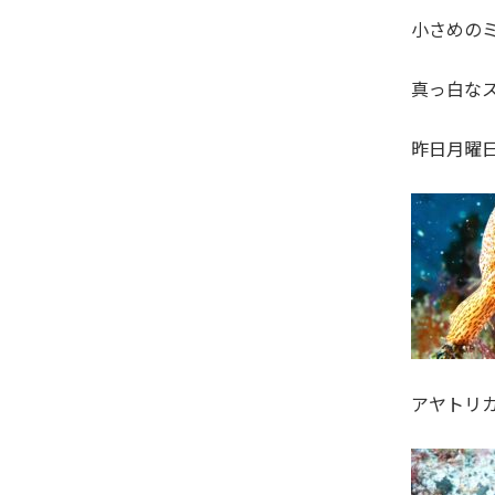
小さめの
真っ白な
昨日月曜
アヤトリ