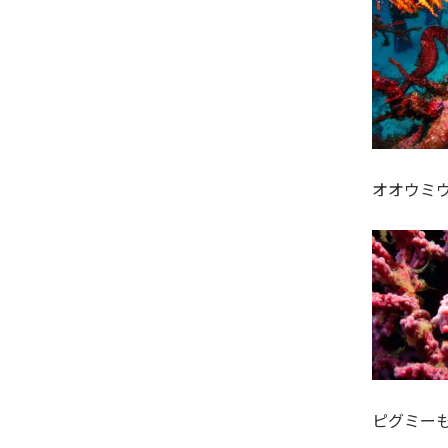
オオウミ
ピグミー