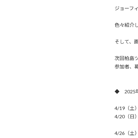
ジョーフ
色々紹介
そして、画
次回柏島
参加者、
◆ 202
4/19（
4/20（
4/26（