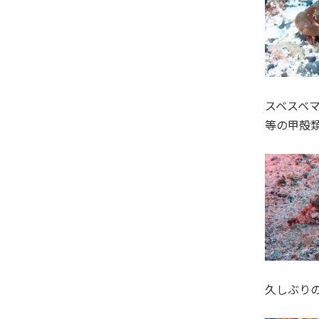
スベスベ
等の甲殻
久しぶり