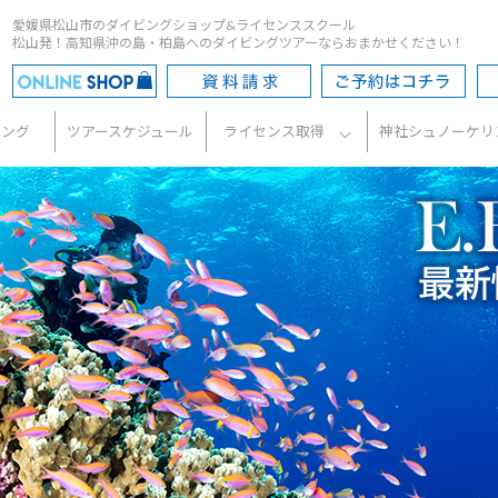
愛媛県松山市のダイビングショップ&ライセンススクール
松山発！高知県沖の島・柏島へのダイビングツアーならおまかせください！
ビング
ツアースケジュール
ライセンス取得
神社シュノーケリ