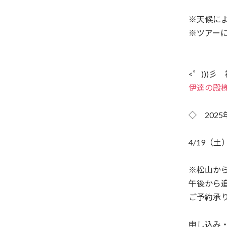
※天候に
※ツアー
<゜)))
伊達の殿
◇ 202
4/19（
※松山か
午後から追
ご予約承
申し込み