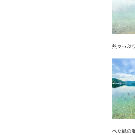
熱々っぷり
べた凪の海