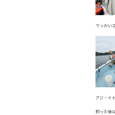
でっかい
アジ・イ
釣った後