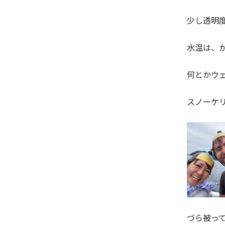
少し透明
水温は、か
何とかウ
スノーケリ
づら被っ