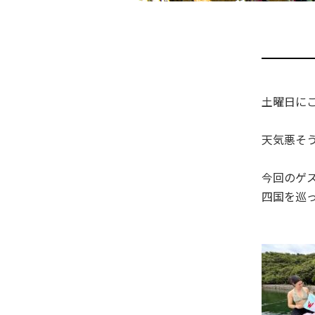
土曜日に
天気悪そ
今回のゲ
四国を巡っ