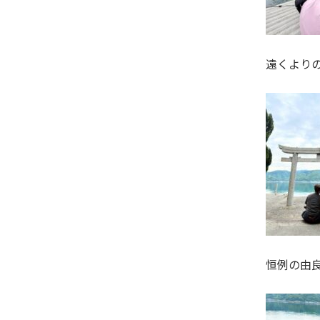
遠くより
恒例の由