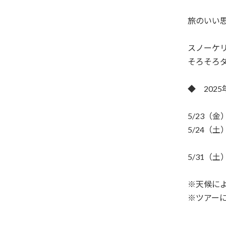
旅のいい
スノーケ
そろそろダ
◆ 202
5/23（
5/24（
5/31（
※天候に
※ツアー