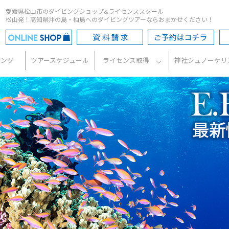
愛媛県松山市のダイビングショップ&ライセンススクール
松山発！高知県沖の島・柏島へのダイビングツアーならおまかせください！
ビング
ツアースケジュール
ライセンス取得
神社シュノーケリ