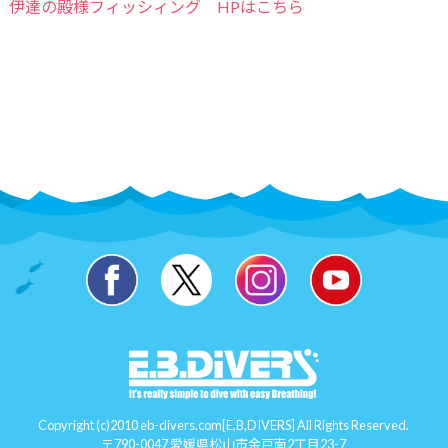
伊達の殿様フィッシィング HPはこちら
Copyright (c)2010 eb-divers.com[E,B,DIVERS] All Rights Reserved.
〒790-0047 愛媛県松山市余戸南2丁目23-7