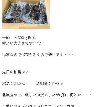
一節 ～300ｇ程度
程よい大きさです(^^)/
冷凍なので保存も効くので便利です・・・
先日の柏島ツアー
水温：24.5℃ 透明度：7～8ｍ
北風強めで、厳しい海況でしたが(‘Д’) 何とか・・・
可愛いサイズのクマドリカエルアンコウや