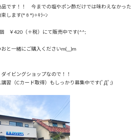
絶品です！！ 今までの塩やポン酢だけでは味わえなかった
します(° ꈊ °)✧ｷﾗｰﾝ
個 ￥420（＋税）にて販売中です(^^;
おと一緒にご購入くださいm(__)m
・ダイビングショップなので！！
講習（Cカード取得）もしっかり募集中です(ﾟДﾟ;)