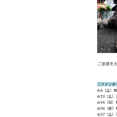
ご迷惑をお
◇ファンダ
6/6（土）
6/13（土
6/14（日
6/26（金
6/27（土