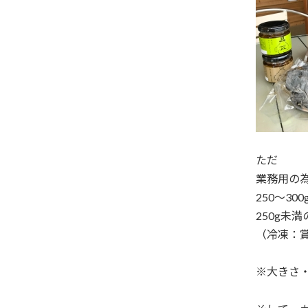
ただ
業務用の為
250～30
250g未
（冷凍：賞
※大きさ