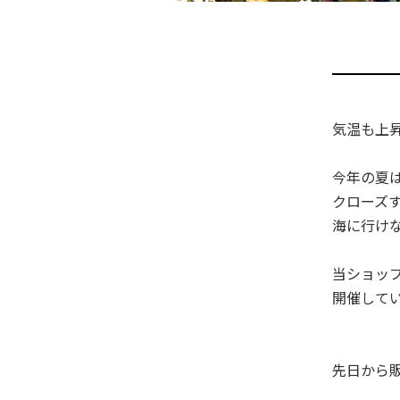
気温も上
今年の夏
クローズ
海に行けな
当ショッ
開催してい
先日から