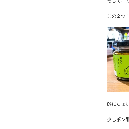
そして、
この２つ
鰹にちょ
少しポン