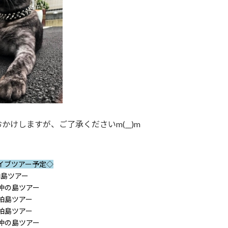
かけしますが、ご了承くださいm(__)m
イブツアー予定◇
柏島ツアー
）沖の島ツアー
）柏島ツアー
）柏島ツアー
）沖の島ツアー