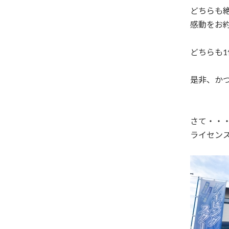
どちらも
感動をお約束
どちらも1
是非、かつ
さて・・
ライセンス