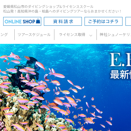
愛媛県松山市のダイビングショップ&ライセンススクール
松山発！高知県沖の島・柏島へのダイビングツアーならおまかせください！
ビング
ツアースケジュール
ライセンス取得
神社シュノーケリ