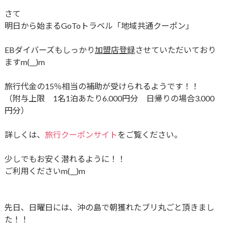
さて
明日から始まる
GoToトラベル「地域共通クーポン」
EBダイバーズもしっかり
加盟店登録
させていただいており
ますm(__)m
旅行代金の15％相当の補助が受けられるようです！！
（附与上限 1名1泊あたり6.000円分 日帰りの場合3.000
円分）
詳しくは、
旅行クーポンサイト
をご覧ください。
少しでもお安く潜れるように！！
ご利用くださいm(__)m
先日、日曜日には、沖の島で朝獲れたブリ丸ごと頂きまし
た！！