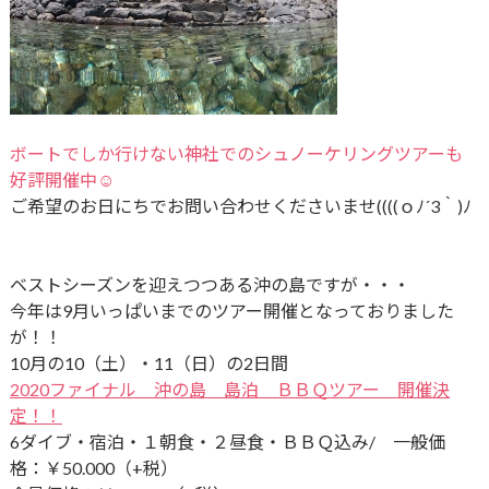
ボートでしか行けない神社でのシュノーケリングツアーも
好評開催中☺
ご希望のお日にちでお問い合わせくださいませ((((ｏﾉ´3｀)ﾉ
ベストシーズンを迎えつつある沖の島ですが・・・
今年は9月いっぱいまでのツアー開催となっておりました
が！！
10月の10（土）・11（日）の2日間
2020ファイナル 沖の島 島泊 ＢＢＱツアー 開催決
定！！
6ダイブ
・宿泊・１朝食・２昼食・ＢＢＱ込み/ 一般価
格：￥50.000（+税）