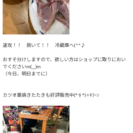
速攻！！ 捌いて！！ 冷蔵庫へ(^^♪
おすそ分けしますので、欲しい方はショップに取りにおい
でくださいm(__)m
（今日、明日までに）
カツオ藁焼きたたきも好評販売中(° ꈊ °)✧ｷﾗｰﾝ