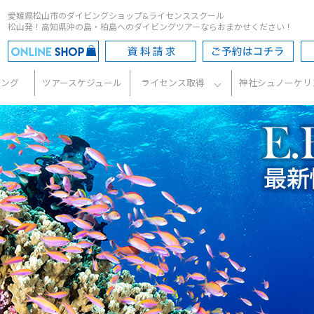
愛媛県松山市のダイビングショップ&ライセンススクール
松山発！高知県沖の島・柏島へのダイビングツアーならおまかせください！
ビング
ツアースケジュール
ライセンス取得
神社シュノーケリ