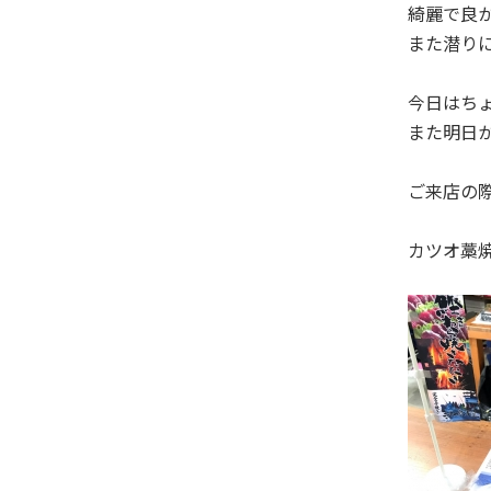
綺麗で良
また潜りに
今日はち
また明日か
ご来店の際
カツオ藁焼き