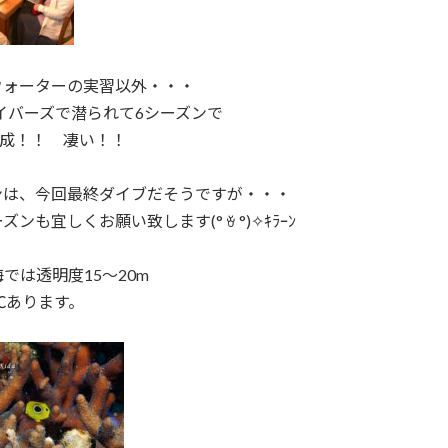
ウォーターの実習以外・・・
イバーズで潜られて6シーズンで
達成！！ 凄い！！
ンは、今回最終ダイブだそうですが・・・
ンも宜しくお願い致します(° ꈊ °)✧ｷﾗｰﾝ
では透明度15～20m
℃あります。