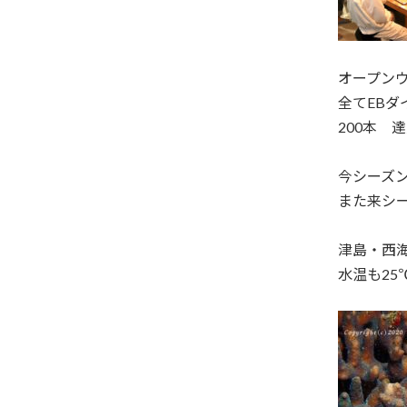
オープン
全てEBダ
200本 
今シーズ
また来シーズ
津島・西海
水温も25