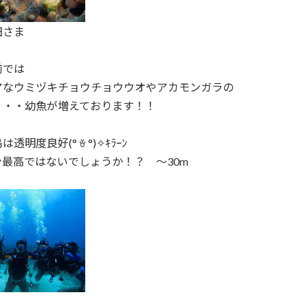
田さま
前では
アなウミヅキチョウチョウウオやアカモンガラの
・・・幼魚が増えております！！
透明度良好(° ꈊ °)✧ｷﾗｰﾝ
ン最高ではないでしょうか！？ ～30m