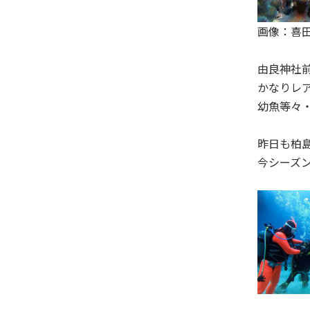
画像：喜
由良神社
かなりレ
幼魚等々
昨日も柏島は
今シーズ