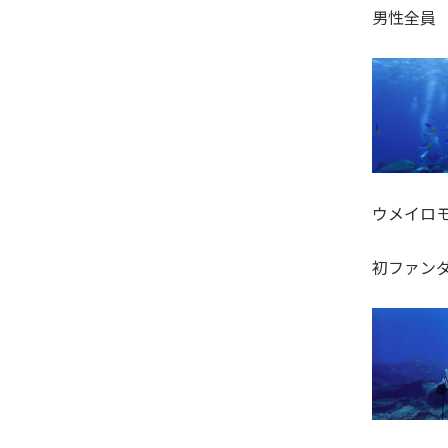
男性全員 T
ウメイロモ
初ファン