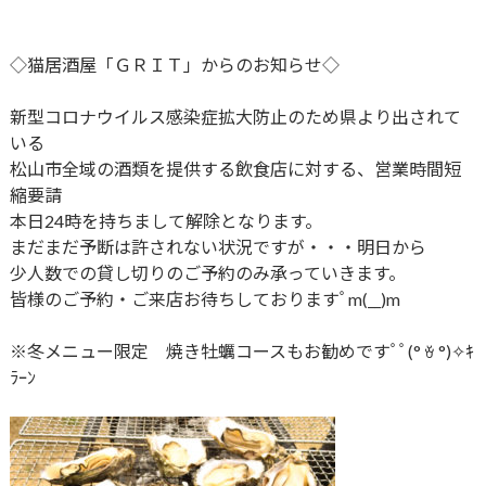
◇猫居酒屋「ＧＲＩＴ」からのお知らせ◇
新型コロナウイルス感染症拡大防止のため県より出されて
いる
松山市全域の酒類を提供する飲食店に対する、営業時間短
縮要請
本日24時を持ちまして解除となります。
まだまだ予断は許されない状況ですが・・・明日から
少人数での貸し切りのご予約のみ承っていきます。
皆様のご予約・ご来店お待ちしておりますﾟm(__)m
※冬メニュー限定 焼き牡蠣コースもお勧めですﾟﾟ(° ꈊ °)✧ｷ
ﾗｰﾝ