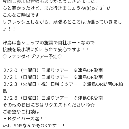
今回ご参加の皆様もありがとうございました！
ちと寒かったけど、また行きましょうね((((ｏﾉ´3｀)ﾉ
こんなご時世です
リフレッシュしながら、頑張るところは頑張っていきまし
ょ！！
津島は当ショップの施設で自社ボートなので
接触を最小限に抑えられて安心ですよ！！
◇ファンダイブツアー予定◇
２/２０（土曜日）日帰りツアー ※津島OR愛南
２/２１（日曜日）日帰りツアー ※津島OR愛南
２/２３（火曜日・祝）日帰りツアー ※津島OR愛南OR柏
島
２/２８（日曜日）日帰りツアー ※津島OR愛南
その他のお日にちはリクエストくださいね☆
ご希望やご相談は
ＥＢダイバーズ迄！！
ﾒｰﾙ、SNSなんでもOKです！！