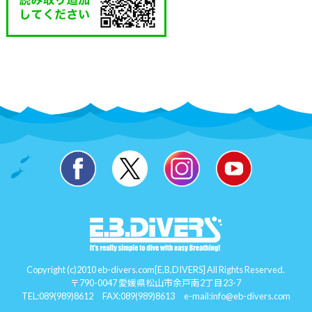
Copyright (c)2010 eb-divers.com[E,B,DIVERS] All Rights Reserved.
〒790-0047 愛媛県松山市余戸南2丁目23-7
TEL:
089(989)8612
FAX:089(989)8613 e-mail:
info@eb-divers.com