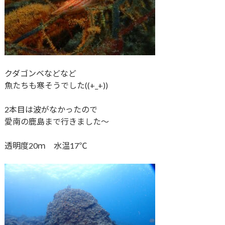
クダゴンベなどなど
魚たちも寒そうでした((+_+))
2本目は波がなかったので
愛南の鹿島まで行きました～
透明度20ｍ 水温17℃