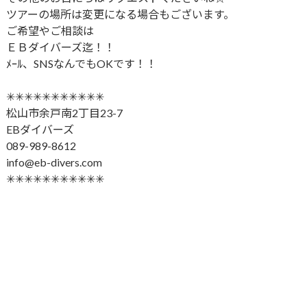
ツアーの場所は変更になる場合もございます。
ご希望やご相談は
ＥＢダイバーズ迄！！
ﾒｰﾙ、SNSなんでもOKです！！
✳︎✳︎✳︎✳︎✳︎✳︎✳︎✳︎✳︎✳︎✳︎
松山市余戸南2丁目23-7
EBダイバーズ
089-989-8612
info@eb-divers.com
✳︎✳︎✳︎✳︎✳︎✳︎✳︎✳︎✳︎✳︎✳︎