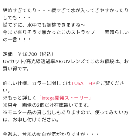
締めすぎてたり・・・緩すぎて水が入ってきやすかったり
しても・・・
慌てずに、水中でも調整できますね～
今まで有りそうで無かったこのストラップ 素晴らしい
の一言！！！
定価 ￥18.700（税込）
UVカット/高光線透過率AR/UVレンズでこのお値段は、お
買い得です。
詳しい仕様、カラーに関しては
TUSA HP
をご覧くださ
い。
※もっと詳しく
「intega開発ストーリー」
※只今 画像の2個だけ在庫置いてます。
※モニター品の貸し出しもありますので、使ってみたい方
は、お申し付けください。
今週末、台風の動向が気がかりですが・・・