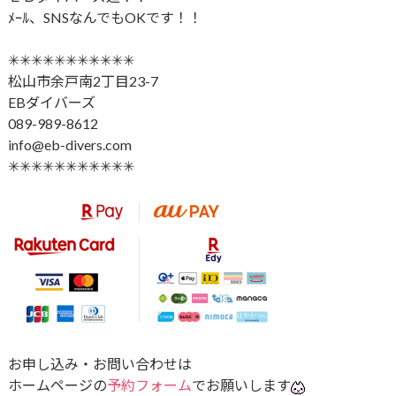
ﾒｰﾙ、SNSなんでもOKです！！
✳︎✳︎✳︎✳︎✳︎✳︎✳︎✳︎✳︎✳︎✳︎
松山市余戸南2丁目23-7
EBダイバーズ
089-989-8612
info@eb-divers.com
✳︎✳︎✳︎✳︎✳︎✳︎✳︎✳︎✳︎✳︎✳︎
お申し込み・お問い合わせは
ホームページの
予約フォーム
でお願いします