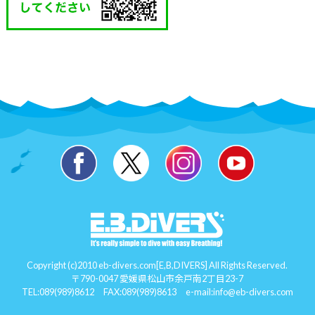
Copyright (c)2010 eb-divers.com[E,B,DIVERS] All Rights Reserved.
〒790-0047 愛媛県松山市余戸南2丁目23-7
TEL:
089(989)8612
FAX:089(989)8613 e-mail:
info@eb-divers.com