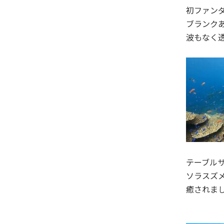
初ファン
ブランク
波もなく
テーブル
ソラスズ
癒されま