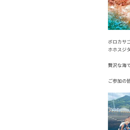
ボロカサ
ホホスジ
贅沢な海
ご参加の