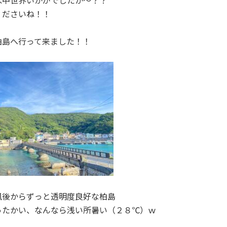
水中世界いかがでしたか～？？
くださいね！！
柏島へ行って来ました！！
風後からずっと透明度良好な柏島
ったかい、なんなら浅い所暑い（２８℃）ｗ