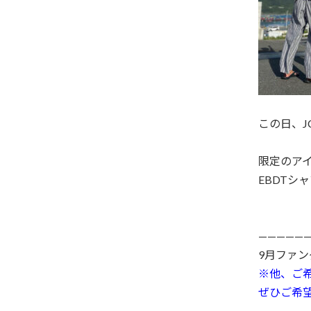
この日、J
限定のア
EBDTシ
——————
9月ファ
※他、ご
ぜひご希