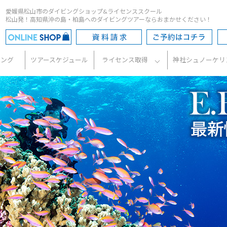
愛媛県松山市のダイビングショップ&ライセンススクール
松山発！高知県沖の島・柏島へのダイビングツアーならおまかせください！
ビング
ツアースケジュール
ライセンス取得
神社シュノーケリ