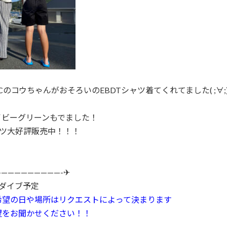
CのコウちゃんがおそろいのEBDTシャツ着てくれてました( ;∀;
イビーグリーンもでました！
ャツ大好評販売中！！！
—————————-✈
ンダイブ予定
希望の日や場所はリクエストによって決まります
望をお聞かせください！！