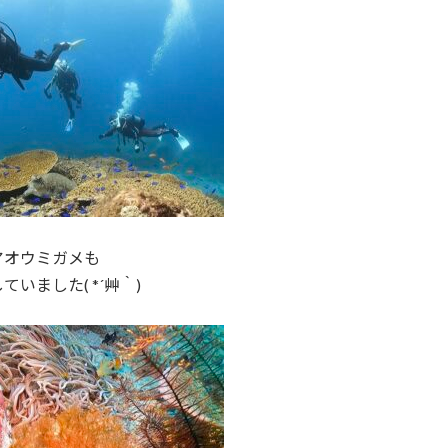
アオウミガメも
ていました( *´艸｀)