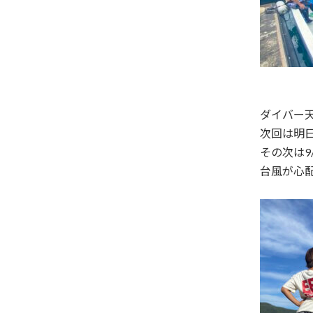
ダイバー
次回は明
その次は9
台風が心