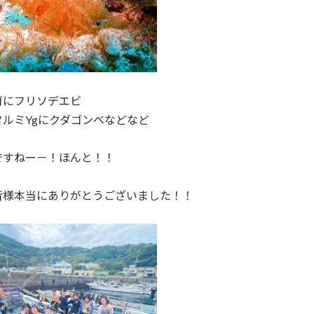
ゴにフリソデエビ
タルミYgにクダゴンベなどなど
ですねー－！ほんと！！
皆様本当にありがとうございました！！