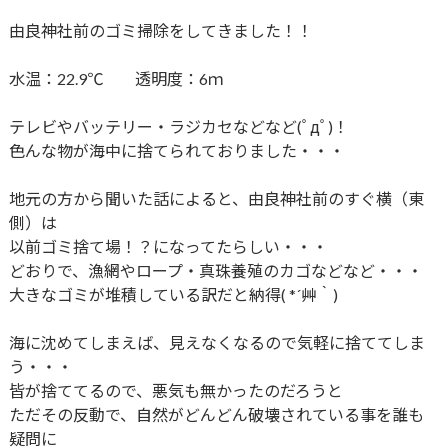
由良神社前のゴミ掃除をしてきました！！
水温：22.9℃ 透明度：6ｍ
テレビやバッテリー・ラジカセなどなど(ﾟдﾟ)！
色んな物が海中に捨てられておりました・・・
地元の方から聞いた話によると、由良神社前のすぐ横（東
側）は
以前ゴミ捨て場！？になってたらしい・・・
どおりで、漁網やロープ・真珠養殖のカゴなどなど・・・
大きなゴミが堆積している訳だと納得( *´艸｀)
海に沈めてしまえば、見えなくなるので気軽に捨ててしま
う・・・
皆が捨ててるので、悪気も無かったのだろうと
ただその反動で、自然がどんどん破壊されている事を誰も
疑問に