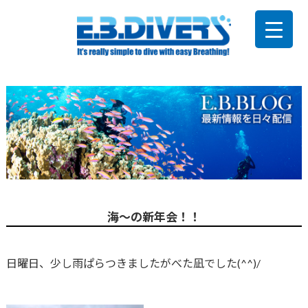
海～の新年会！！
日曜日、少し雨ぱらつきましたがべた凪でした(^^)/