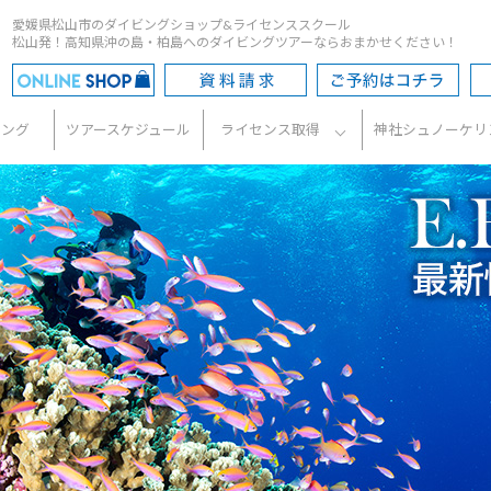
愛媛県松山市のダイビングショップ&ライセンススクール
松山発！高知県沖の島・柏島へのダイビングツアーならおまかせください！
ビング
ツアースケジュール
ライセンス取得
神社シュノーケリ