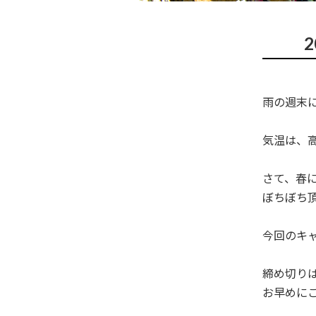
雨の週末
気温は、
さて、春
ぼちぼち頂
今回のキャ
締め切り
お早めに