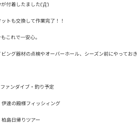
が付着したました(‘Д’)
タットも交換して作業完了！！
ンもこれで一安心。
イビング器材の点検やオーバーホール、シーズン前にやってお
3月ファンダイブ・釣り予定
金）伊達の殿様フィッシィング
土）柏島日帰りツアー