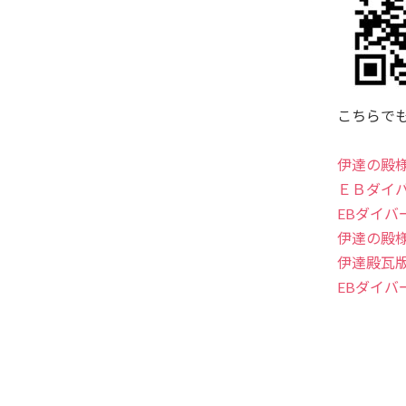
こちらで
伊達の殿
ＥＢダイ
EBダイバーズ
伊達の殿様フ
伊達殿瓦版
EBダイバー