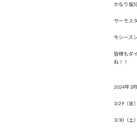
かなり塩分
サーモス
今シーズ
皆様もダ
ね！！
2024年
3/29（
3/30（