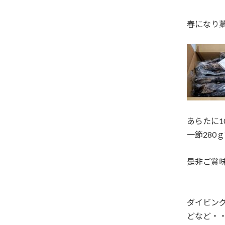
春になり
あらたに1
一節280
是非ご賞
ダイビン
どなど・