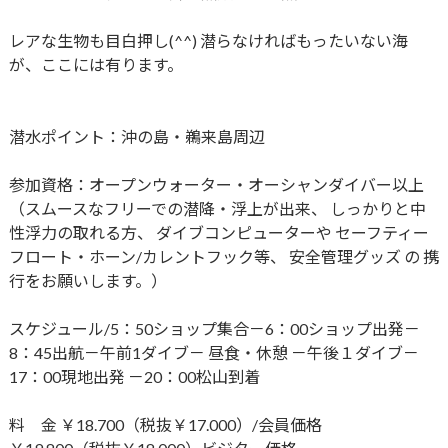
レアな生物も目白押し(^^) 潜らなければもったいない海
が、ここには有ります。
潜水ポイント：沖の島・鵜来島周辺
参加資格：オープンウォーター・オーシャンダイバー以上
（スムースなフリーでの潜降・浮上が出来、 しっかりと中
性浮力の取れる方、 ダイブコンピューターや セーフティー
フロート・ホーン/カレントフック等、 安全管理グッズ の 携
行をお願いします。）
スケジュール/5：50ショップ集合－6：00ショップ出発－
8：​45出航－午前1ダイブ－ 昼食・休憩 －午後１ダイブ－​
17：00現地出発 －20：00松山到着
料 金 ￥18.700（税抜￥17.000）/会員価格