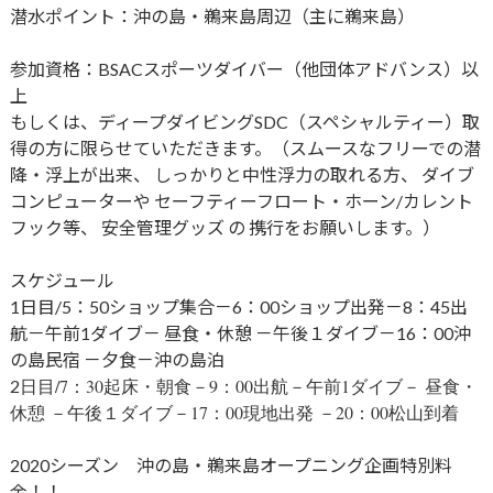
潜水ポイント：沖の島・鵜来島周辺（主に鵜来島）
参加資格：BSACスポーツダイバー（他団体アドバンス）以
上
もしくは、ディープダイビングSDC（スペシャルティー）取
得の方に限らせていただきます。（スムースなフリーでの潜
降・浮上が出来、 しっかりと中性浮力の取れる方、 ダイブ
コンピューターや セーフティーフロート・ホーン/カレント
フック等、 安全管理グッズ の 携行をお願いします。）
スケジュール
1日目/5：50ショップ集合－6：00ショップ出発－8：​45出
航－午前1ダイブ－ 昼食・休憩 －午後１ダイブ－​16：00沖
の島民宿 －夕食－沖の島泊
日目/7：30起床・朝食－9：00出航－午前1ダイブ－ 昼食・
2
休憩 －午後１ダイブ－​17：00現地出発 －20：00松山到着
2020シーズン 沖の島・鵜来島オープニング企画特別料
金！！