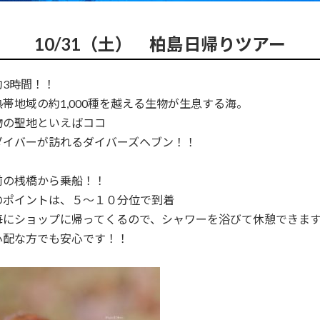
10/31（土） 柏島日帰りツアー
約3時間！！
帯地域の約1,000種を越える生物が生息する海。
物の聖地といえばココ
ダイバーが訪れるダイバーズヘブン！！
前の桟橋から乗船！！
のポイントは、５～１０分位で到着
にショップに帰ってくるので、シャワーを浴びて休憩できます(*
心配な方でも安心です！！