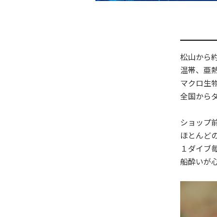
松山から
温帯、亜熱
マクロ生
全国から
ショップ
ほとんど
１ダイブ毎
船酔いが