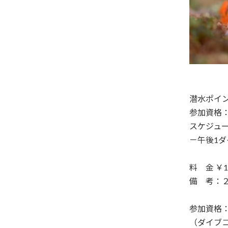
潜水ポイ
参加資格
スケジュー
－午後1ダ
料 金 ￥1
備 考：
参加資格
（ダイブコ