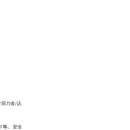
憩
協力金/込
ク等、 安全