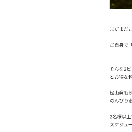
まだまだ
ご自身で「探
そんな2ビ
とお得な
松山発も朝
のんびり潜
2名様以上
スケジュ