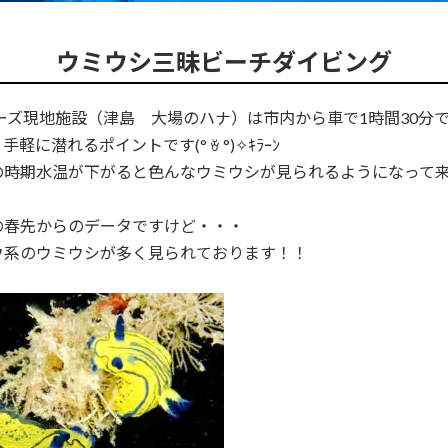
ウミウシ三昧ビーチダイビング
ーズ現地施設（津島 大場のハナ）は市内から車で1時間30分
軽に潜れるポイントです(° ꈊ °)✧ｷﾗｰﾝ
の時期水温が下がると色んなウミウシが見られるようになって
の春先からのデータですけど・・・
ウ系のウミウシが多く見られております！！