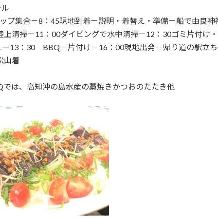
ール
ョップ集合－8：45現地到着－説明・着替え・準備－船で由良神
0陸上清掃－11：00ダイビングで水中清掃－12：30ゴミ片付け
―13：30 BBQ－片付け－16：00現地出発－帰り道の駅立
0松山着
BQでは、高知沖の島水産の藁焼きかつおのたたき他