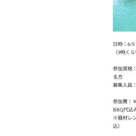
日時：6/
（9時く
参加資格
る方
募集人員
参加費：￥
BBQ代込
※器材レン
込）