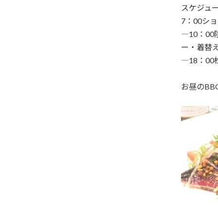
スケジュ
7：00シ
―10：0
ー・着替え
―18：0
お昼のB