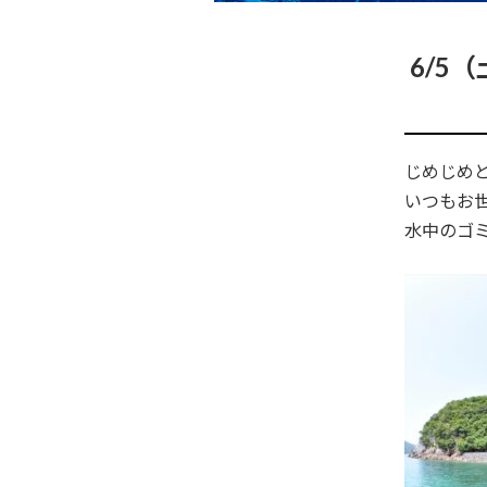
6/5
じめじめ
いつもお
水中のゴミ