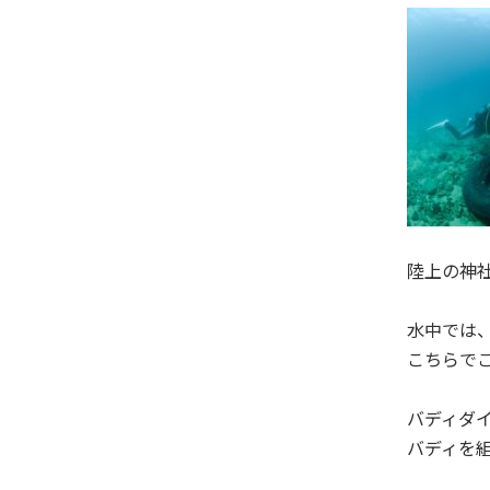
陸上の神
水中では
こちらで
バディダ
バディを