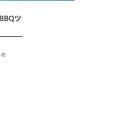
BBQツ
での