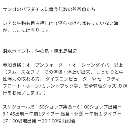
サンゴのパラダイスに舞う無数の熱帯魚たち
レアな生物も目白押し(^^) 潜らなければもったいない海
が、ここには有ります。
潜水ポイント：沖の島・鵜来島周辺
参加資格：オープンウォーター・オーシャンダイバー以上
（スムースなフリーでの潜降・浮上が出来、 しっかりと中
性浮力の取れる方、 ダイブコンピューターや セーフティー
フロート・ホーン/カレントフック等、 安全管理グッズ の 携
行をお願いします。）
スケジュール/5：50ショップ集合－6：00ショップ出発－
8：​45出航－午前1ダイブ－ 昼食・休憩 －午後１ダイブ－​
17：00現地出発 －20：00松山到着