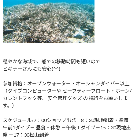
穏やかな海域で、船での移動時間も短いので
ビギナーさんにも安心(^^)
参加資格：オープンウォーター・オーシャンダイバー以上
（ダイブコンピューターや セーフティーフロート・ホーン/
カレントフック等、 安全管理グッズ の 携行をお願いしま
す。）
スケジュール/7：00ショップ出発－8：30現地到着・準備－
午前1ダイブ－ 昼食・休憩 －午後１ダイブ－​15：30現地出
発 －17：30松山到着