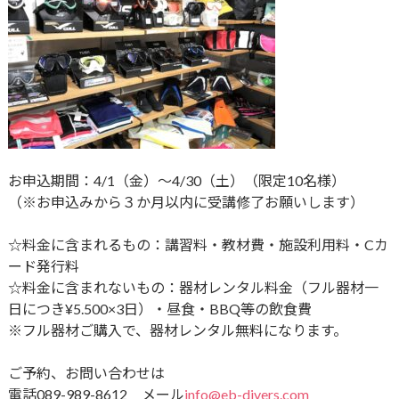
お申込期間：4/1（金）～4/30（土）
（限定10名様）
（※お申込みから３か月以内に受講修了お願いします）
☆料金に含まれるもの：講習料・教材費・施設利用料・Cカ
ード発行料
☆料金に含まれないもの：器材レンタル料金（フル器材一
日につき¥5.500×3日）・昼食・BBQ等の飲食費
※フル器材ご購入で、器材レンタル無料になります。
ご予約、お問い合わせは
電話089-989-8612 メール
info@eb-divers.com