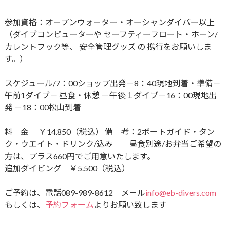
参加資格：オープンウォーター・オーシャンダイバー以上
（ダイブコンピューターや セーフティーフロート・ホーン/
カレントフック等、 安全管理グッズ の 携行をお願いしま
す。）
スケジュール/7：00ショップ出発－8：40現地到着・準備－
午前1ダイブ－ 昼食・休憩 －午後１ダイブ－​16：00現地出
発 －18：00松山到着
料 金 ￥14.850（税込） 備 考：2ボートガイド・タン
ク・ウエイト・ドリンク​/込み 昼食別途/お弁当ご希望の
方は、プラス660円でご用意いたします。
追加ダイビング ￥5.500（税込）
ご予約は、電話089-989-8612 メール
info@eb-divers.com
もしくは、
予約フォーム
よりお願い致します