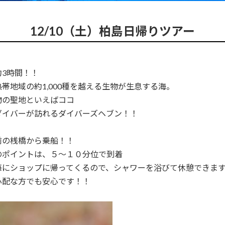
12/10（土）柏島日帰りツアー
約3時間！！
帯地域の約1,000種を越える生物が生息する海。
物の聖地といえばココ
ダイバーが訪れるダイバーズヘブン！！
前の桟橋から乗船！！
のポイントは、５～１０分位で到着
にショップに帰ってくるので、シャワーを浴びて休憩できます(*
心配な方でも安心です！！