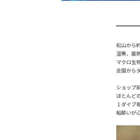
松山から
温帯、亜熱
マクロ生
全国から
ショップ
ほとんど
１ダイブ毎
船酔いが