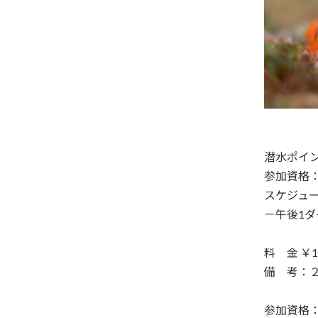
潜水ポイ
参加資格
スケジュー
－午後1ダ
料 金 ￥1
備 考：
参加資格