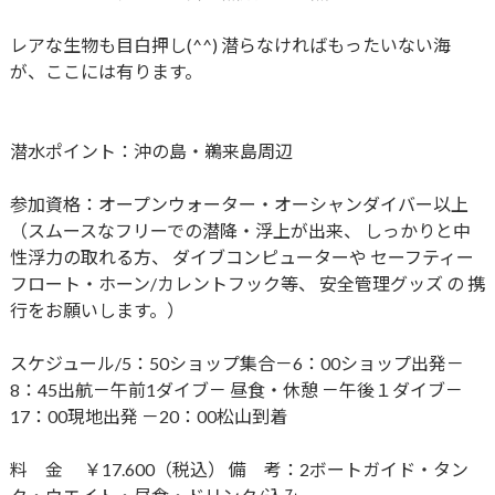
レアな生物も目白押し(^^) 潜らなければもったいない海
が、ここには有ります。
潜水ポイント：沖の島・鵜来島周辺
参加資格：オープンウォーター・オーシャンダイバー以上
（スムースなフリーでの潜降・浮上が出来、 しっかりと中
性浮力の取れる方、 ダイブコンピューターや セーフティー
フロート・ホーン/カレントフック等、 安全管理グッズ の 携
行をお願いします。）
スケジュール/5：50ショップ集合－6：00ショップ出発－
8：​45出航－午前1ダイブ－ 昼食・休憩 －午後１ダイブ－​
17：00現地出発 －20：00松山到着
料 金 ￥17.600（税込） 備 考：2ボートガイド・タン