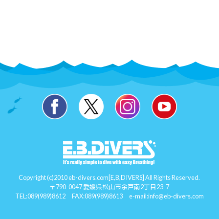
Copyright (c)2010 eb-divers.com[E,B,DIVERS] All Rights Reserved.
〒790-0047 愛媛県松山市余戸南2丁目23-7
TEL:
089(989)8612
FAX:089(989)8613 e-mail:
info@eb-divers.com