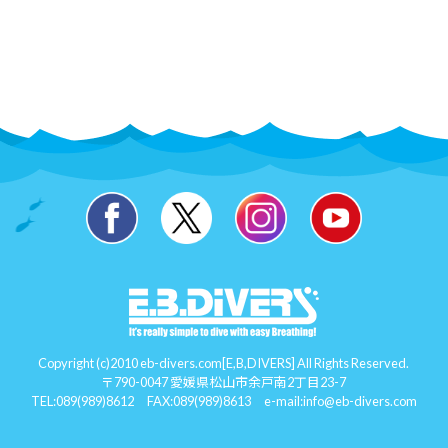
Copyright (c)2010 eb-divers.com[E,B,DIVERS] All Rights Reserved.
〒790-0047 愛媛県松山市余戸南2丁目23-7
TEL:
089(989)8612
FAX:089(989)8613 e-mail:
info@eb-divers.com