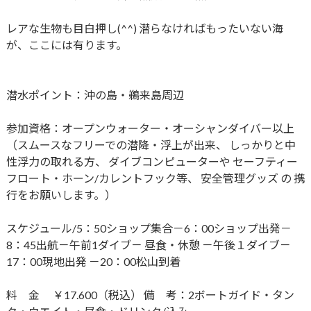
レアな生物も目白押し(^^) 潜らなければもったいない海
が、ここには有ります。
潜水ポイント：沖の島・鵜来島周辺
参加資格：オープンウォーター・オーシャンダイバー以上
（スムースなフリーでの潜降・浮上が出来、 しっかりと中
性浮力の取れる方、 ダイブコンピューターや セーフティー
フロート・ホーン/カレントフック等、 安全管理グッズ の 携
行をお願いします。）
スケジュール/5：50ショップ集合－6：00ショップ出発－
8：​45出航－午前1ダイブ－ 昼食・休憩 －午後１ダイブ－​
17：00現地出発 －20：00松山到着
料 金 ￥17.600（税込） 備 考：2ボートガイド・タン