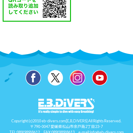
Copyright (c)2010 eb-divers.com[E,B,DIVERS] All Rights Reserved.
〒790-0047 愛媛県松山市余戸南2丁目23-7
TEL:
089(989)8612
FAX:089(989)8613 e-mail:
info@eb-divers.com