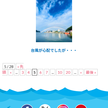
台風が心配でしたが・・・
5 / 28
« 先
頭
«
...
3
4
5
6
7
...
10
20
...
»
最後 »