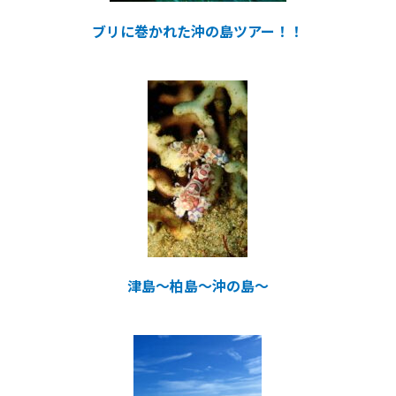
ブリに巻かれた沖の島ツアー！！
津島～柏島～沖の島～