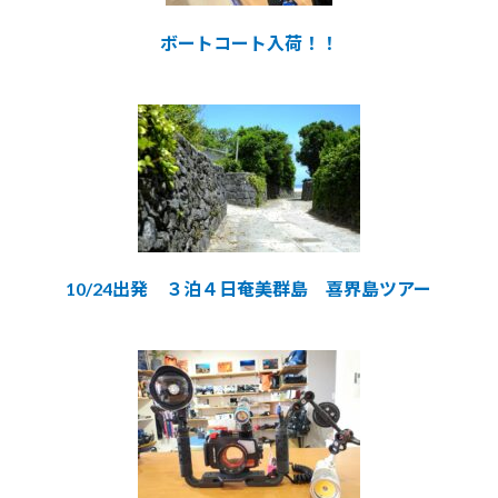
ボートコート入荷！！
10/24出発 ３泊４日奄美群島 喜界島ツアー