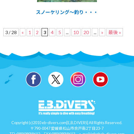
スノーケリング～釣り・・・
3 / 28
«
1
2
3
4
5
...
10
20
...
»
最後 »
Copyright (c)2010 eb-divers.com[E,B,DIVERS] All Rights Reserved.
〒790-0047 愛媛県松山市余戸南2丁目23-7